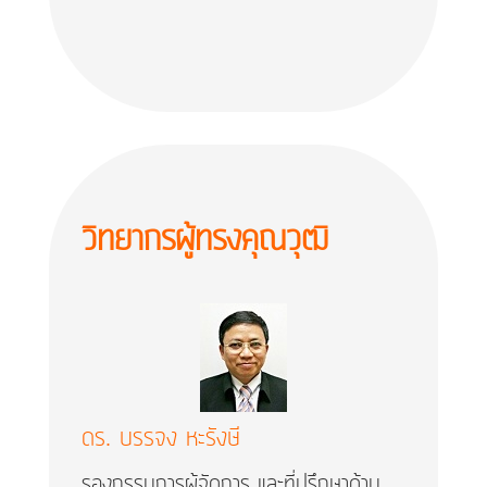
วิทยากร​ผู้ทรงคุณวุฒิ
ดร. บรรจง หะรังษี
รองกรรมการผู้จัดการ และที่ปรึกษาด้าน