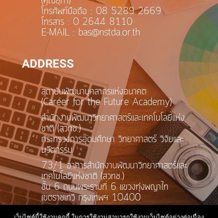
(คุณยุภา)
โทรศัพท์มือถือ : 08 5289 2669
โทรสาร : 0 2644 8110
E-MAIL : bas@nstda.or.th
ADDRESS
สถาบันพัฒนาบุคลากรแห่งอนาคต
(Career for the Future Academy)
สำนักงานพัฒนาวิทยาศาสตร์และเทคโนโลยีแห่ง
ชาติ (สวทช.)
กระทรวงการอุดมศึกษา วิทยาศาสตร์ วิจัยและ
นวัตกรรม
73/1 อาคารสำนักงานพัฒนาวิทยาศาสตร์และ
เทคโนโลยีแห่งชาติ (สวทช.)
ชั้น 6 ถนนพระรามที่ 6 แขวงทุ่งพญาไท
เขตราชเทวี กรุงเทพฯ 10400
เว็บไซต์นี้ใช้งานคุกกี้ ในการใช้งานสามารถใช้งานเว็บไซต์อย่างต่อเนื่อง