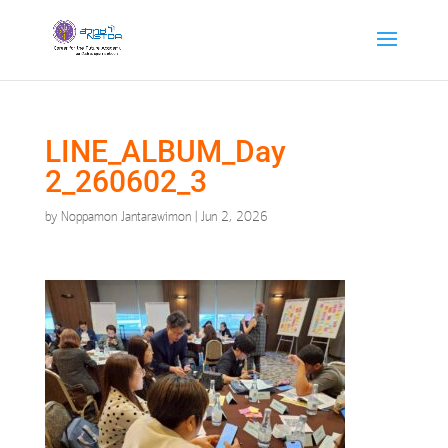
LINE_ALBUM_Day
2_260602_3
by
Noppamon Jantarawimon
|
Jun 2, 2026