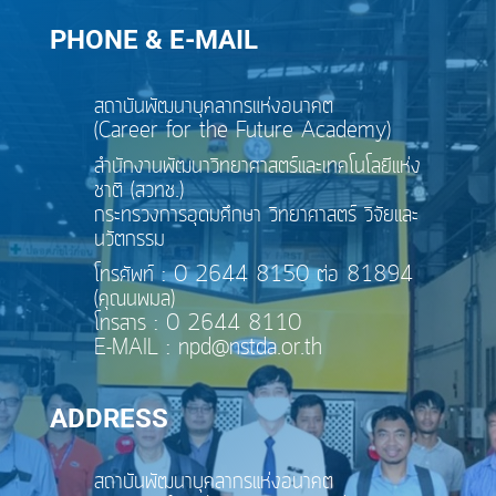
PHONE & E-MAIL
สถาบันพัฒนาบุคลากรแห่งอนาคต
(Career for the Future Academy)
สำนักงานพัฒนาวิทยาศาสตร์และเทคโนโลยีแห่ง
ชาติ (สวทช.)
กระทรวงการอุดมศึกษา วิทยาศาสตร์ วิจัยและ
นวัตกรรม
โทรศัพท์ : 0 2644 8150 ต่อ 81894
(คุณนพมล)
โทรสาร : 0 2644 8110
E-MAIL : npd@nstda.or.th
ADDRESS
สถาบันพัฒนาบุคลากรแห่งอนาคต