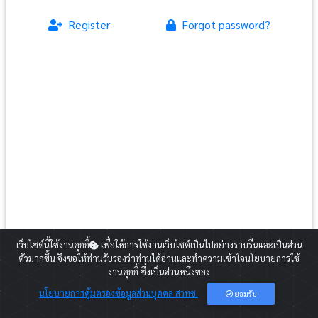
Register
Forgot password?
สำหรับท่านที่ยังไม่ได้สมัครสมาชิกกรุณากดปุ่ม Register และดำเนินการตาม
เว็บไซต์นี้ใช้งานคุกกี้
เพื่อให้การใช้งานเว็บไซต์เป็นไปอย่างราบรื่นและเป็นส่วน
ขั้นตอน
ตัวมากขึ้น จึงขอให้ท่านรับรองว่าท่านได้อ่านและทำความเข้าใจนโยบายการใช้
2020 Copyright:
Career for the Future Academy
งานคุกกี้ ซึ่งเป็นส่วนหนึ่งของ
E-mail:
cfa@nstda.or.th
นโยบายการคุ้มครองข้อมูลส่วนบุคคล สวทช.
ยอมรับ