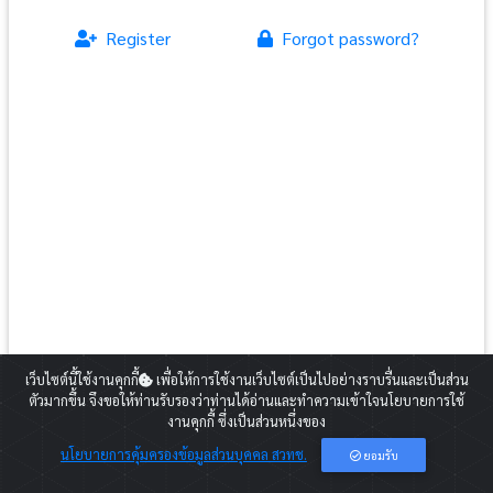
Register
Forgot password?
สำหรับท่านที่ยังไม่ได้สมัครสมาชิกกรุณากดปุ่ม Register และดำเนินการตาม
เว็บไซต์นี้ใช้งานคุกกี้
เพื่อให้การใช้งานเว็บไซต์เป็นไปอย่างราบรื่นและเป็นส่วน
ขั้นตอน
ตัวมากขึ้น จึงขอให้ท่านรับรองว่าท่านได้อ่านและทำความเข้าใจนโยบายการใช้
2020 Copyright:
Career for the Future Academy
งานคุกกี้ ซึ่งเป็นส่วนหนึ่งของ
E-mail:
cfa@nstda.or.th
นโยบายการคุ้มครองข้อมูลส่วนบุคคล สวทช.
ยอมรับ