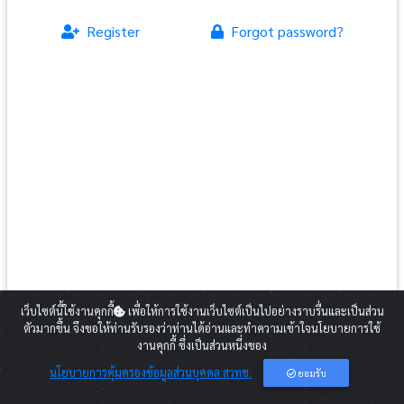
Register
Forgot password?
สำหรับท่านที่ยังไม่ได้สมัครสมาชิกกรุณากดปุ่ม Register และดำเนินการตาม
เว็บไซต์นี้ใช้งานคุกกี้
เพื่อให้การใช้งานเว็บไซต์เป็นไปอย่างราบรื่นและเป็นส่วน
ขั้นตอน
ตัวมากขึ้น จึงขอให้ท่านรับรองว่าท่านได้อ่านและทำความเข้าใจนโยบายการใช้
2020 Copyright:
Career for the Future Academy
งานคุกกี้ ซึ่งเป็นส่วนหนึ่งของ
E-mail:
cfa@nstda.or.th
นโยบายการคุ้มครองข้อมูลส่วนบุคคล สวทช.
ยอมรับ