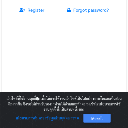
Register
Forgot password?
สำหรับท่านที่ยังไม่ได้สมัครสมาชิกกรุณากดปุ่ม Register และดำเนินการตาม
เว็บไซต์นี้ใช้งานคุกกี้
เพื่อให้การใช้งานเว็บไซต์เป็นไปอย่างราบรื่นและเป็นส่วน
ขั้นตอน
ตัวมากขึ้น จึงขอให้ท่านรับรองว่าท่านได้อ่านและทำความเข้าใจนโยบายการใช้
2020 Copyright:
Career for the Future Academy
งานคุกกี้ ซึ่งเป็นส่วนหนึ่งของ
E-mail:
cfa@nstda.or.th
นโยบายการคุ้มครองข้อมูลส่วนบุคคล สวทช.
ยอมรับ