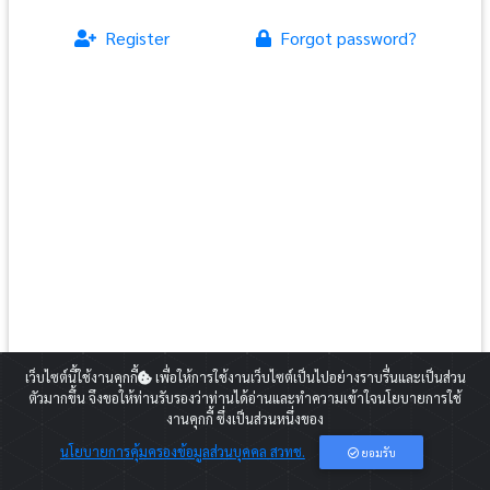
Register
Forgot password?
สำหรับท่านที่ยังไม่ได้สมัครสมาชิกกรุณากดปุ่ม Register และดำเนินการตาม
เว็บไซต์นี้ใช้งานคุกกี้
เพื่อให้การใช้งานเว็บไซต์เป็นไปอย่างราบรื่นและเป็นส่วน
ขั้นตอน
ตัวมากขึ้น จึงขอให้ท่านรับรองว่าท่านได้อ่านและทำความเข้าใจนโยบายการใช้
2020 Copyright:
Career for the Future Academy
งานคุกกี้ ซึ่งเป็นส่วนหนึ่งของ
E-mail:
cfa@nstda.or.th
นโยบายการคุ้มครองข้อมูลส่วนบุคคล สวทช.
ยอมรับ