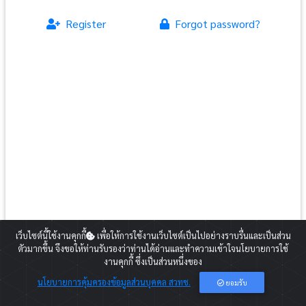
Register
Forgot password?
สำหรับท่านที่ยังไม่ได้สมัครสมาชิกกรุณากดปุ่ม Register และดำเนินการตาม
เว็บไซต์นี้ใช้งานคุกกี้
เพื่อให้การใช้งานเว็บไซต์เป็นไปอย่างราบรื่นและเป็นส่วน
ขั้นตอน
ตัวมากขึ้น จึงขอให้ท่านรับรองว่าท่านได้อ่านและทำความเข้าใจนโยบายการใช้
2020 Copyright:
Career for the Future Academy
งานคุกกี้ ซึ่งเป็นส่วนหนึ่งของ
E-mail:
cfa@nstda.or.th
นโยบายการคุ้มครองข้อมูลส่วนบุคคล สวทช.
ยอมรับ