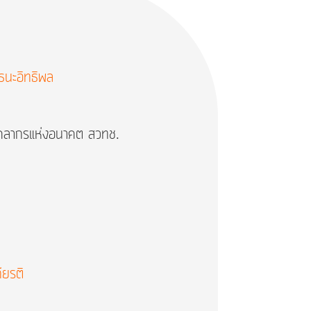
ธนะอิทธิพล
คลากรแห่งอนาคต สวทช.
กียรติ